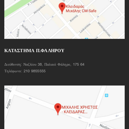
ΚΑΤΑΣΤΗΜΑ Π.ΦΑΛΗΡΟΥ
Διεύθυνση: Ναζλίου 38, Παλαιό Φάληρο, 175 64
Τηλέφωνο:
210 9855555