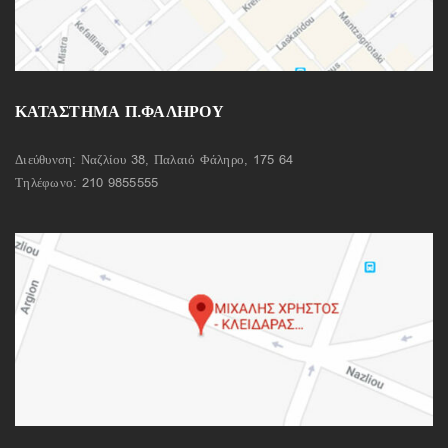
ΚΑΤΑΣΤΗΜΑ Π.ΦΑΛΗΡΟΥ
Διεύθυνση: Ναζλίου 38, Παλαιό Φάληρο, 175 64
Τηλέφωνο:
210 9855555