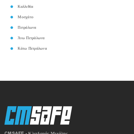
Καλλιθέα
Μοσχάτο
Πετράλωνα
Άνω Πετράλωνα
Κάτω Πετράλωνα
CMSAFE - Κλειδαράς Μιχάλης