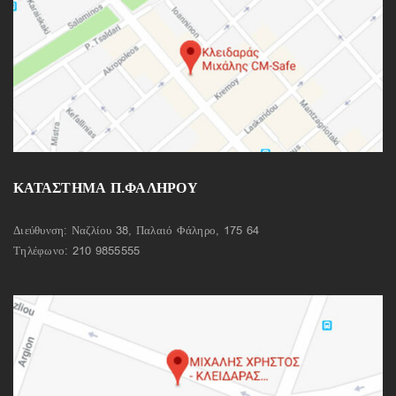
ΚΑΤΑΣΤΗΜΑ Π.ΦΑΛΗΡΟΥ
Διεύθυνση: Ναζλίου 38, Παλαιό Φάληρο, 175 64
Τηλέφωνο:
210 9855555