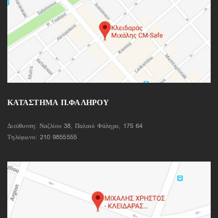
ΚΑΤΑΣΤΗΜΑ Π.ΦΑΛΗΡΟΥ
Διεύθυνση: Ναζλίου 38, Παλαιό Φάληρο, 175 64
Τηλέφωνο:
210 9855555