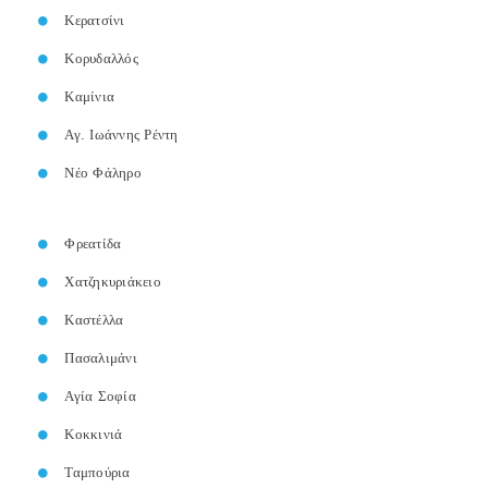
Κερατσίνι
Κορυδαλλός
Καμίνια
Αγ. Ιωάννης Ρέντη
Νέο Φάληρο
Φρεατίδα
Χατζηκυριάκειο
Καστέλλα
Πασαλιμάνι
Αγία Σοφία
Κοκκινιά
Ταμπούρια