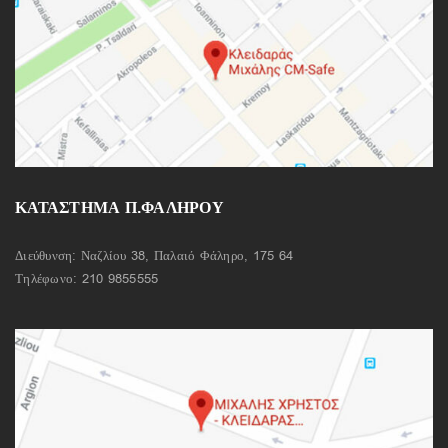
ΚΑΤΑΣΤΗΜΑ Π.ΦΑΛΗΡΟΥ
Διεύθυνση: Ναζλίου 38, Παλαιό Φάληρο, 175 64
Τηλέφωνο:
210 9855555