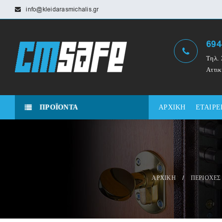
info@kleidarasmichalis.gr
694
Τηλ. 
Αττικ
ΠΡΟΪΟΝΤΑ
ΑΡΧΙΚΗ
ΕΤΑΙΡΕ
ΑΡΧΙΚΗ
/
ΠΕΡΙΟΧΕΣ