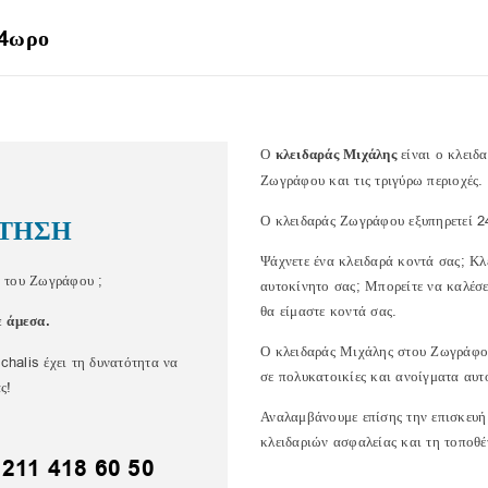
24ωρο
Ο
κλειδαράς Μιχάλης
είναι ο κλειδ
Ζωγράφου και τις τριγύρω περιοχές.
Ο κλειδαράς Ζωγράφου εξυπηρετεί 24
ΤΗΣΗ
Ψάχνετε ένα κλειδαρά κοντά σας; Κλ
ή του Ζωγράφου ;
αυτοκίνητο σας; Μπορείτε να καλέσ
θα είμαστε κοντά σας.
ε άμεσα.
Ο κλειδαράς Μιχάλης στου Ζωγράφου
chalis έχει τη δυνατότητα να
σε πολυκατοικίες και ανοίγματα αυτ
ς!
Αναλαμβάνουμε επίσης την επισκευή
κλειδαριών ασφαλείας και τη τοποθ
:
211 418 60 50