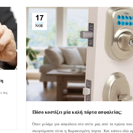
17
ΝΟΈ
Ο καλός κλειδαράς κρ
εξυπηρέτηση
ση
Το kleidarasmichalis.
Καιρός να ανοίξουμε το εξοχικό σπίτι
προτεραιότητα στον πε
μας
ι τις
Η Ελλάδα φημίζεται για τον ηλιόλουστο
καιρό της,
Πόσο κοστίζει μία καλή πόρτα ασφαλείας;
Όταν μιλάμε για ασφάλεια στο σπίτι μας από τα πρώτα που
σκεφτόμαστε είναι η θωρακισμένη πόρτα. Και κάπου εδώ α