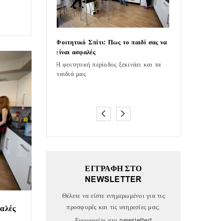
Φοιτητικό Σπίτι: Πως το παιδί σας να
4+1 tips για να
αλή πόρτα
είναι ασφαλές
κοσμήματα
Η φοιτητική περίοδος ξεκινάει και τα
Το kleidarasmic
λεια στο σπίτι μας
παιδιά μας
έρευνά του σε πε
ΕΓΓΡΑΦΗ ΣΤΟ
NEWSLETTER
Θέλετε να είστε ενημερωμένοι για τις
προσφορές και τις υπηρεσίες μας;
φαλές
Εγγραφείτε στο newsletter!