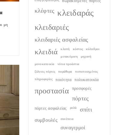
επαγγελματισμός
θωρακισμένες πόρτες
κλέφτες
κλειδαράς
τα
κλειδαριές
αι μη
κλειδαριές ασφαλείας
κλειδιά
κλοπή
κόστος
κύλινδροι
μετακόμιση
μηχανή
μονοκατοικία
νότια προάστια
ξύλινες πόρτες
παράθυρα
πιστοποιημένος
πληροφορίες
ποιότητα
πολυκατοικία
προστασία
προσφορές
πόρτες
πόρτες ασφαλείας
ρολά
σπίτι
συμβουλές
συνέπεια
συναγερμοί