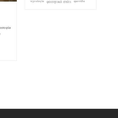
τεχνολογία
φοιτητικό σπίτι
φροντίδα
λοσοφία
υ