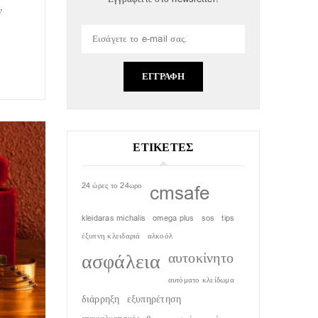
ν
ΕΓΓΡΑΦΗ
ΕΤΙΚΕΤΕΣ
24 ώρες το 24ωρο
cmsafe
kleidaras michalis
omega plus
sos
tips
έξυπνη κλειδαριά
αλκοόλ
ασφάλεια
αυτοκίνητο
αυτόματο κλείδωμα
διάρρηξη
εξυπηρέτηση