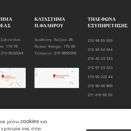
ΤΗΜΑ
ΚΑΤΑΣΤΗΜΑ
ΤΗΛΈΦΩΝΑ
ΘΕΑΣ
Π.ΦΑΛΗΡΟΥ
ΕΞΥΠΗΡΈΤΗΣΗΣ
 Σιβιτανίδου
Διεύθυνση: Ναζλίου 38,
210 98 55 555
έα, 176 76
Παλαιό Φάληρο, 175 64
210 93 44 444
:
210 9522244
Τηλέφωνο:
210 9855555
210 45 33 333
210 97 33 333
210 95 222 44
210 96 46 966
211 418 60 50
ται μέσω cookies και
 εμπειρία σας στην