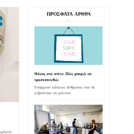
ΠΡΟΣΦΑΤΑ ΑΡΘΡΑ
ίνεται από την
Μόνος στο σπίτι: Πώς μπορώ να
Επαγγελματική 
προστατευθώ;
Ασφαλείας
gr δίνει
Υπάρχουν κάποιοι άνθρωποι που δε
Αν ετοιμάζεστε ν
λάτη και τις
φοβούνται να μείνουν
την
ρχίζουν