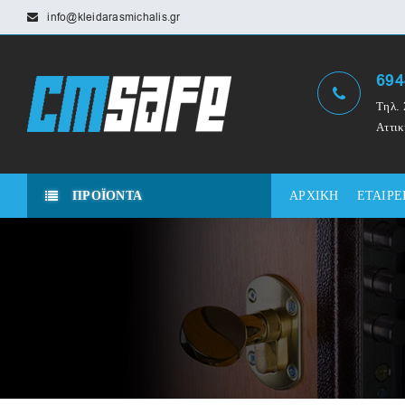
info@kleidarasmichalis.gr
694
Τηλ. 
Αττικ
ΠΡΟΪΟΝΤΑ
ΑΡΧΙΚΗ
ΕΤΑΙΡΕ