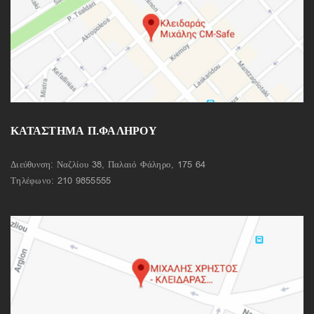
ΚΑΤΑΣΤΗΜΑ Π.ΦΑΛΗΡΟΥ
Διεύθυνση: Ναζλίου 38, Παλαιό Φάληρο, 175 64
Τηλέφωνο:
210 9855555