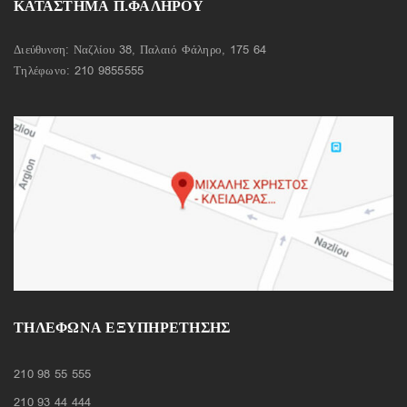
ΚΑΤΑΣΤΗΜΑ Π.ΦΑΛΗΡΟΥ
Διεύθυνση: Ναζλίου 38, Παλαιό Φάληρο, 175 64
Τηλέφωνο:
210 9855555
ΤΗΛΈΦΩΝΑ ΕΞΥΠΗΡΈΤΗΣΗΣ
210 98 55 555
210 93 44 444