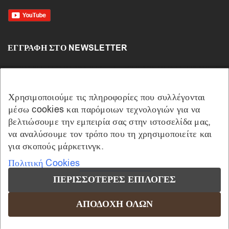
ΕΓΓΡΑΦΉ ΣΤΟ NEWSLETTER
Χρησιμοποιούμε τις πληροφορίες που συλλέγονται
μέσω cookies και παρόμοιων τεχνολογιών για να
βελτιώσουμε την εμπειρία σας στην ιστοσελίδα μας,
να αναλύσουμε τον τρόπο που τη χρησιμοποιείτε και
για σκοπούς μάρκετινγκ.
Πολιτική Cookies
ΠΕΡΙΣΣΌΤΕΡΕΣ ΕΠΙΛΟΓΈΣ
ΑΠΟΔΟΧΉ ΌΛΩΝ
Copyright © 2021 - 2026 CMSAFE - Κλειδαράς Μιχάλης – Powered
by
Vrisko.gr