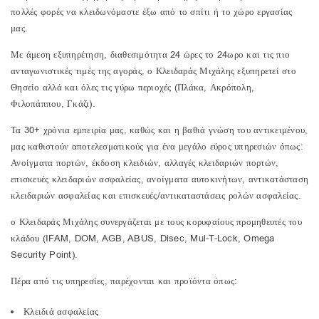
πολλές φορές να κλειδωνόμαστε έξω από το σπίτι ή το χώρο εργασίας
μας.
Με άμεση εξυπηρέτηση, διαθεσιμότητα 24 ώρες το 24ωρο και τις πιο
ανταγωνιστικές τιμές της αγοράς, ο Κλειδαράς Μιχάλης εξυπηρετεί στο
Θησείο αλλά και όλες τις γύρω περιοχές (Πλάκα, Ακρόπολη,
Φιλοπάππου, Γκάζι).
Τα 30+ χρόνια εμπειρία μας, καθώς και η βαθιά γνώση του αντικειμένου,
μας καθιστούν αποτελεσματικούς για ένα μεγάλο εύρος υπηρεσιών όπως:
Ανοίγματα πορτών, έκδοση κλειδιών, αλλαγές κλειδαριών πορτών,
επισκευές κλειδαριών ασφαλείας, ανοίγματα αυτοκινήτων, αντικατάσταση
κλειδαριών ασφαλείας και επισκευές/αντικαταστάσεις ρολών ασφαλείας.
ο Κλειδαράς Μιχάλης συνεργάζεται με τους κορυφαίους προμηθευτές του
κλάδου (IFAM, DOM, AGB, ABUS, Disec, Mul-T-Lock, Omega
Security Point).
Πέρα από τις υπηρεσίες, παρέχονται και προϊόντα όπως:
Κλειδιά ασφαλείας