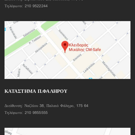
Τηλέφωνο:
210 9522244
ΚΑΤΑΣΤΗΜΑ Π.ΦΑΛΗΡΟΥ
Διεύθυνση: Ναζλίου 38, Παλαιό Φάληρο, 175 64
Τηλέφωνο:
210 9855555