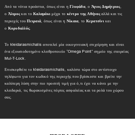
Από τα νότια προάστια, όπως είναι η
Γλυφάδα
, ο
Άγιος Δημήτριος
,
ο
Άλιμος
και το
Καλαμάκι
μέχρι το
κέντρο της Αθήνας
αλλά και τις
περιοχές του
Πειραιά
, όπως είναι η
Νίκαια
, το
Κερατσίνι
και
ο
Κορυδαλλός
.
Το kleidarasmichalis αποτελεί μία οικογενειακή επιχείρηση και είναι
ένα εξουσιοδοτημένο κλειθροποιείο “Omega Point” σημείο της εταιρείας
Mul-T-Lock.
Επισκεφθείτε το kleidarasmichalis, καλέστε τώρα στο αντίστοιχο
τηλέφωνο για τον κωδικό της περιοχής που βρίσκεστε και βρείτε την
καλύτερη λύση στην πιο προσιτή τιμή για ό,τι έχει να κάνει με την
κλειδαριά, τις θωρακισμένες πόρτες ασφαλείας και τα ρολά του χώρου
σας.