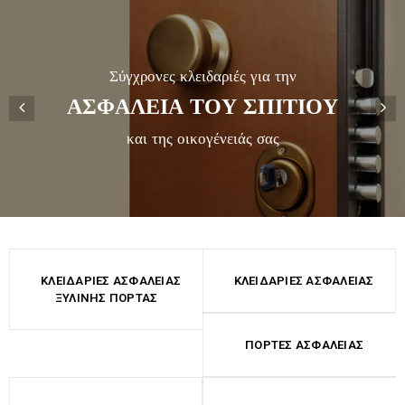
Σ
ύ
γ
χ
ρ
ο
ν
ε
ς
κ
λ
ε
ι
δ
α
ρ
ι
έ
ς
γ
ι
α
τ
η
ν
Α
Σ
Φ
Α
Λ
Ε
Ι
Α
Τ
Ο
Υ
Σ
Π
Ι
Τ
Ι
Ο
Υ
και της οικογένειάς σας
ΚΛΕΙΔΑΡΙΈΣ ΑΣΦΑΛΕΊΑΣ
ΚΛΕΙΔΑΡΙΈΣ ΑΣΦΑΛΕΊΑΣ
ΞΎΛΙΝΗΣ ΠΌΡΤΑΣ
ΠΌΡΤΕΣ ΑΣΦΑΛΕΊΑΣ