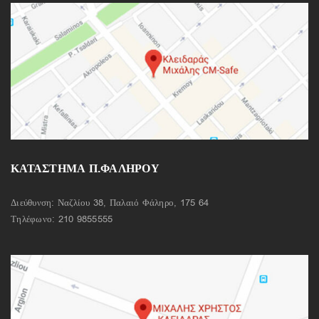
ΚΑΤΑΣΤΗΜΑ Π.ΦΑΛΗΡΟΥ
Διεύθυνση: Ναζλίου 38, Παλαιό Φάληρο, 175 64
Τηλέφωνο:
210 9855555