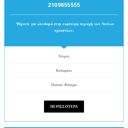
2109855555
Ψάχνετε για κλειδαρά στην ευρύτερη περιοχή των Νοτίων
προαστίων;
Άλιμος
Καλαμάκι
Παλαιό Φάληρο
ΠΕΡΙΣΣΟΤΕΡΑ