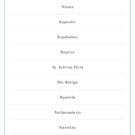
Νίκαια
Κερατσίνι
Κορυδαλλός
Καμίνια
Αγ. Ιωάννης Ρέντη
Νέο Φάληρο
Φρεατίδα
Χατζηκυριάκειο
Καστέλλα