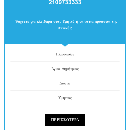
2109733333
Ψάχνετε για κλειδαρά στον Υμηττό ή τα νότια προάστια της
Αττικής;
Ηλιούπολη
Άγιος Δημήτριος
Δάφνη
Υμηττός
ΠΕΡΙΣΣΟΤΕΡΑ