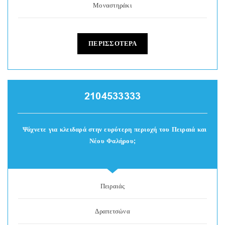
Μοναστηράκι
ΠΕΡΙΣΣΟΤΕΡΑ
2104533333
Ψάχνετε για κλειδαρά στην ευρύτερη περιοχή του Πειραιά και
Νέου Φαλήρου;
Πειραιάς
Δραπετσώνα