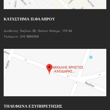
ΚΑΤΑΣΤΗΜΑ Π.ΦΑΛΗΡΟΥ
Διεύθυνση: Ναζλίου 38, Παλαιό Φάληρο, 175 64
Τηλέφωνο:
210 9855555
ΤΗΛΈΦΩΝΑ ΕΞΥΠΗΡΈΤΗΣΗΣ