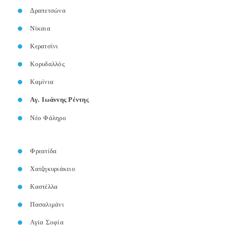
Δραπετσώνα
Νίκαια
Κερατσίνι
Κορυδαλλός
Καμίνια
Αγ. Ιωάννης Ρέντης
Νέο Φάληρο
Φρεατίδα
Χατζηκυριάκειο
Καστέλλα
Πασαλιμάνι
Αγία Σοφία