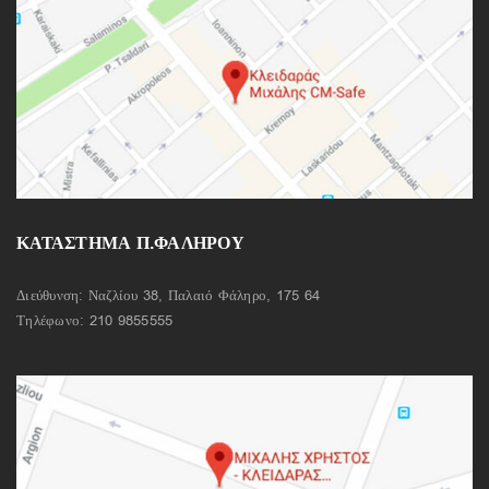
ΚΑΤΑΣΤΗΜΑ Π.ΦΑΛΗΡΟΥ
Διεύθυνση: Ναζλίου 38, Παλαιό Φάληρο, 175 64
Τηλέφωνο:
210 9855555