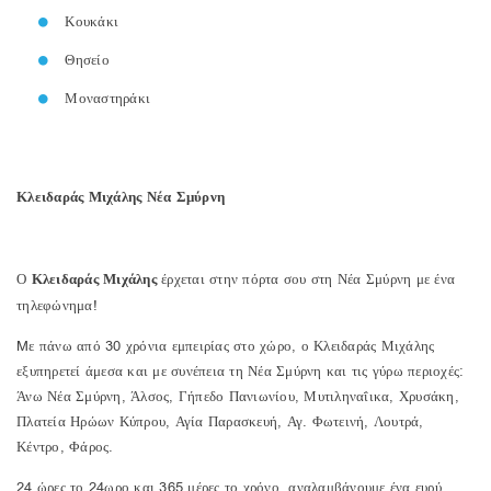
Κουκάκι
Θησείο
Μοναστηράκι
Κλειδαράς Μιχάλης Νέα Σμύρνη
Ο
Κλειδαράς Μιχάλης
έρχεται στην πόρτα σου στη Νέα Σμύρνη με ένα
τηλεφώνημα!
Mε πάνω από 30 χρόνια εμπειρίας στο χώρο, ο Κλειδαράς Μιχάλης
εξυπηρετεί άμεσα και με συνέπεια τη Νέα Σμύρνη και τις γύρω περιοχές:
Άνω Νέα Σμύρνη, Άλσος, Γήπεδο Πανιωνίου, Μυτιληναΐικα, Χρυσάκη,
Πλατεία Ηρώων Κύπρου, Αγία Παρασκευή, Αγ. Φωτεινή, Λουτρά,
Κέντρο, Φάρος.
24 ώρες το 24ωρο και 365 μέρες το χρόνο, αναλαμβάνουμε ένα ευρύ