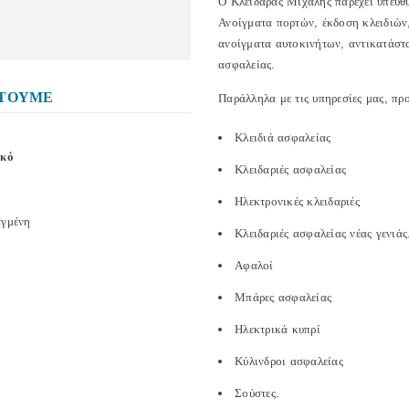
Ο Κλειδαράς Μιχάλης παρέχει υπεύθ
Ανοίγματα πορτών, έκδοση κλειδιών,
ανοίγματα αυτοκινήτων, αντικατάστ
ασφαλείας.
ΕΤΟΥΜΕ
Παράλληλα με τις υπηρεσίες μας, πρ
Κλειδιά ασφαλείας
ικό
Κλειδαριές ασφαλείας
Ηλεκτρονικές κλειδαριές
αγμένη
Κλειδαριές ασφαλείας νέας γενιάς
Αφαλοί
Μπάρες ασφαλείας
Ηλεκτρικά κυπρί
Κύλινδροι ασφαλείας
Σούστες.