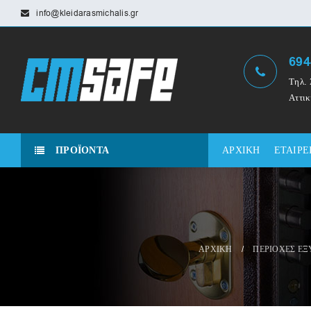
info@kleidarasmichalis.gr
694
Τηλ. 
Αττικ
ΠΡΟΪΟΝΤΑ
ΑΡΧΙΚΗ
ΕΤΑΙΡΕ
ΑΡΧΙΚΗ
/
ΠΕΡΙΟΧΕΣ Ε