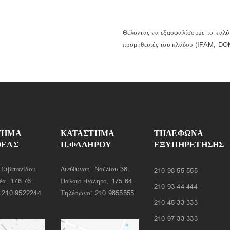
Θέλοντας να εξασφαλίσουμε το καλύτ
προμηθευτές του κλάδου (IFAM, DO
ΤΗΜΑ
ΚΑΤΑΣΤΗΜΑ
ΤΗΛΈΦΩΝΑ
ΘΕΑΣ
Π.ΦΑΛΗΡΟΥ
ΕΞΥΠΗΡΈΤΗΣΗΣ
 Σιβιτανίδου
Διεύθυνση: Ναζλίου 38,
210 98 55 555
έα, 176 76
Παλαιό Φάληρο, 175 64
210 93 44 444
:
210 9522244
Τηλέφωνο:
210 9855555
210 45 33 333
210 97 33 333