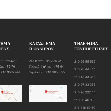
ΤΗΜΑ
ΚΑΤΑΣΤΗΜΑ
ΤΗΛΈΦΩΝΑ
ΘΕΑΣ
Π.ΦΑΛΗΡΟΥ
ΕΞΥΠΗΡΈΤΗΣΗΣ
 Σιβιτανίδου
Διεύθυνση: Ναζλίου 38,
210 98 55 555
έα, 176 76
Παλαιό Φάληρο, 175 64
210 93 44 444
:
210 9522244
Τηλέφωνο:
210 9855555
210 45 33 333
210 97 33 333
210 95 222 44
210 96 46 966
211 418 60 50