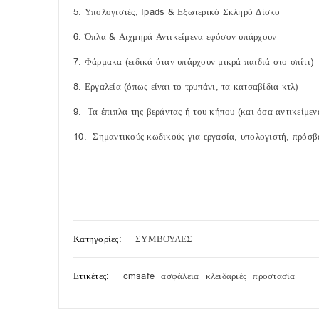
Υπολογιστές, Ipads & Εξωτερικό Σκληρό Δίσκο
Όπλα & Αιχμηρά Αντικείμενα εφόσον υπάρχουν
Φάρμακα (ειδικά όταν υπάρχουν μικρά παιδιά στο σπίτι)
Εργαλεία (όπως είναι το τρυπάνι, τα κατσαβίδια κτλ)
Τα έπιπλα της βεράντας ή του κήπου (και όσα αντικείμεν
Σημαντικούς κωδικούς για εργασία, υπολογιστή, πρόσβα
Κατηγορίες:
ΣΥΜΒΟΥΛΕΣ
Ετικέτες:
cmsafe
ασφάλεια
κλειδαριές
προστασία