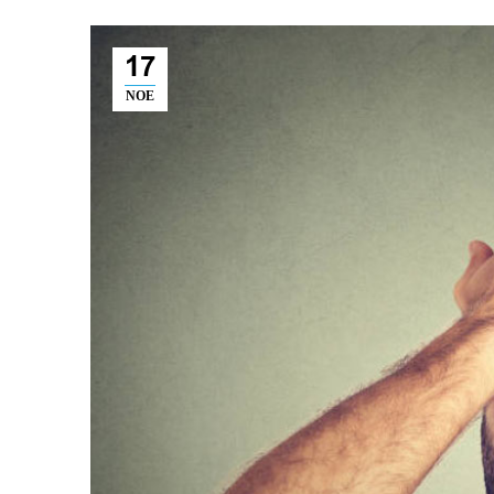
17
ΝΟΈ