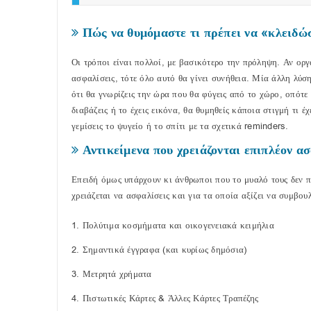
Πώς να θυμόμαστε τι πρέπει να «κλειδώ
Οι τρόποι είναι πολλοί, με βασικότερο την πρόληψη. Αν οργ
ασφαλίσεις, τότε όλο αυτό θα γίνει συνήθεια. Μία άλλη λύσ
ότι θα γνωρίζεις την ώρα που θα φύγεις από το χώρο, οπότε 
διαβάζεις ή το έχεις εικόνα, θα θυμηθείς κάποια στιγμή τι έ
γεμίσεις το ψυγείο ή το σπίτι με τα σχετικά reminders.
Αντικείμενα που χρειάζονται επιπλέον α
Επειδή όμως υπάρχουν κι άνθρωποι που το μυαλό τους δεν πη
χρειάζεται να ασφαλίσεις και για τα οποία αξίζει να συμβου
Πολύτιμα κοσμήματα και οικογενειακά κειμήλια
Σημαντικά έγγραφα (και κυρίως δημόσια)
Μετρητά χρήματα
Πιστωτικές Κάρτες & Άλλες Κάρτες Τραπέζης