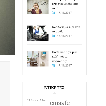
κλειστούμε έξω από
το σπίτι
17/11/2017
Κλειδώθηκα έξω από
το αμάξι!
17/11/2017
Πόσο κοστίζει μία
καλή πόρτα
ασφαλείας;
17/11/2017
ΕΤΙΚΕΤΕΣ
24 ώρες το 24ωρο
cmsafe