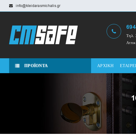
info@kleidarasmichalis.gr
694
Τηλ. 
Αττικ
ΠΡΟΪΟΝΤΑ
ΑΡΧΙΚΗ
ΕΤΑΙΡΕ
1