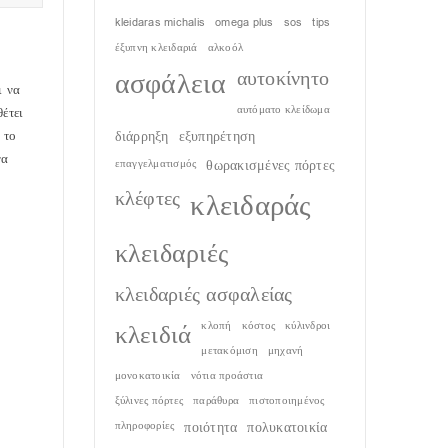
kleidaras michalis
omega plus
sos
tips
έξυπνη κλειδαριά
αλκοόλ
ασφάλεια
αυτοκίνητο
ι να
αυτόματο κλείδωμα
έτει
διάρρηξη
εξυπηρέτηση
 το
να
επαγγελματισμός
θωρακισμένες πόρτες
κλέφτες
κλειδαράς
κλειδαριές
κλειδαριές ασφαλείας
κλειδιά
κλοπή
κόστος
κύλινδροι
μετακόμιση
μηχανή
μονοκατοικία
νότια προάστια
ξύλινες πόρτες
παράθυρα
πιστοποιημένος
πληροφορίες
ποιότητα
πολυκατοικία