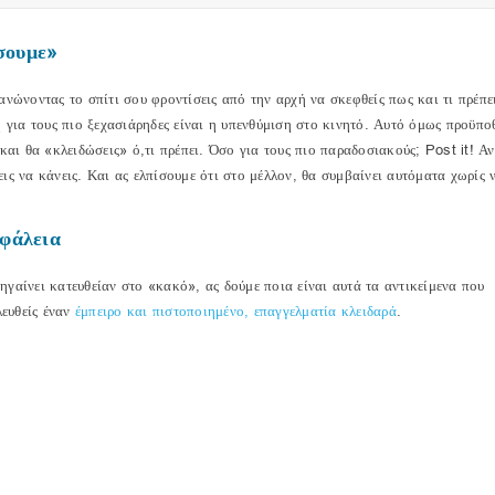
σουμε»
ανώνοντας το σπίτι σου φροντίσεις από την αρχή να σκεφθείς πως και τι πρέπε
η για τους πιο ξεχασιάρηδες είναι η υπενθύμιση στο κινητό. Αυτό όμως προϋποθ
και θα «κλειδώσεις» ό,τι πρέπει. Όσο για τους πιο παραδοσιακούς; Post it! Αν
χεις να κάνεις. Και ας ελπίσουμε ότι στο μέλλον, θα συμβαίνει αυτόματα χωρίς 
σφάλεια
γαίνει κατευθείαν στο «κακό», ας δούμε ποια είναι αυτά τα αντικείμενα που
λευθείς έναν
έμπειρο και πιστοποιημένο, επαγγελματία κλειδαρά
.